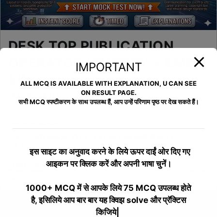
DESK TOP PUBLICATION
OPERATOR (THEORY + EMP
IMPORTANT
SKILL )
ALL MCQ IS AVAILABLE WITH EXPLANATION, U CAN SEE
ON RESULT PAGE.
Last updated: May 16, 2026
सभी MCQ स्पष्टीकरण के साथ उपलब्ध हैं, आप उन्हें परिणाम पृष्ठ पर देख सकते हैं।
0.00 (0 ratings)
admin
Created by:
ITI MOCK TEST
,
1 YEAR COURSE (FREE)
Categories:
₹0.00
इस साइट का अनुवाद करने के लिये
ऊपर दाईं ओर दिए गए
आइकन पर क्लिक करें और अपनी भाषा चुनें।
Course Duration:
0
Course Level:
All Level
Tax:
0%
1000+ MCQ में से आपके लिये 75 MCQ उपलब्ध होते
है, इसिलिये आप बार बार यह क्विझ solve और प्रॅक्टिस
Overview
Curriculum
Instructor
Reviews
किजिये|