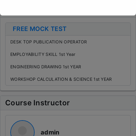
Curriculum
This will close in
15
seconds
FREE MOCK TEST
DESK TOP PUBLICATION OPERATOR
EMPLOYABILITY SKILL 1st Year
ENGINEERING DRAWING 1st YEAR
WORKSHOP CALCULATION & SCIENCE 1st YEAR
Course Instructor
admin