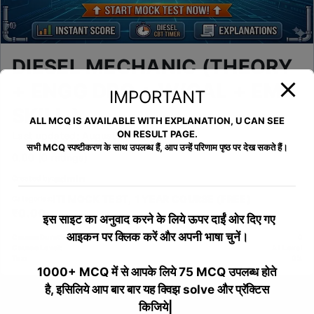
DIESEL MECHANIC (THEORY
+ ENGG DRG + W/CAL + EMP
IMPORTANT
SKILL )
ALL MCQ IS AVAILABLE WITH EXPLANATION, U CAN SEE
ON RESULT PAGE.
Last updated: August 5, 2025
सभी MCQ स्पष्टीकरण के साथ उपलब्ध हैं, आप उन्हें परिणाम पृष्ठ पर देख सकते हैं।
0.00 (0 ratings)
admin
Created by:
ITI MOCK TEST
,
1 YEAR COURSE (FREE)
Categories:
₹0.00
इस साइट का अनुवाद करने के लिये
ऊपर दाईं ओर दिए गए
आइकन पर क्लिक करें और अपनी भाषा चुनें।
Course Duration:
0
Course Level:
All Level
Tax:
0%
1000+ MCQ में से आपके लिये 75 MCQ उपलब्ध होते
है, इसिलिये आप बार बार यह क्विझ solve और प्रॅक्टिस
Overview
Curriculum
Instructor
Reviews
किजिये|