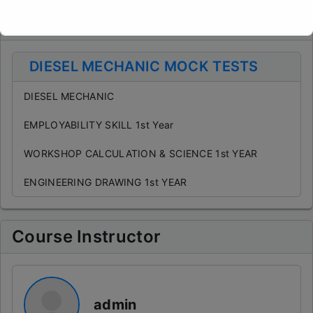
Curriculum
This will close in
15
seconds
DIESEL MECHANIC MOCK TESTS
DIESEL MECHANIC
EMPLOYABILITY SKILL 1st Year
WORKSHOP CALCULATION & SCIENCE 1st YEAR
ENGINEERING DRAWING 1st YEAR
Course Instructor
admin