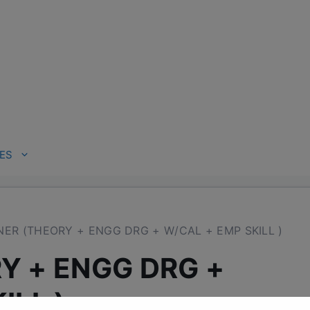
ES
ER (THEORY + ENGG DRG + W/CAL + EMP SKILL )
Y + ENGG DRG +
ILL )