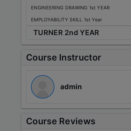
ENGINEERING DRAWING 1st YEAR
EMPLOYABILITY SKILL 1st Year
TURNER 2nd YEAR
TURNER 2nd YEAR
Course Instructor
ENGINEERING DRAWING 2nd YEAR
WORKSHOP CALCULATION & SCIENCE 2nd
EMPLOYABILITY SKILL 2nd year
admin
Course Reviews