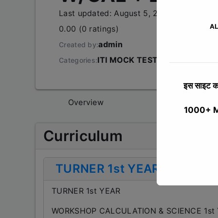
Last updated: August 5, 2025
AL
0.00 (0 ratings)
admin
Created by:
ITI MOCK TEST
,
2 YEAR COUR
Categories:
इस साइट का
Overview
Curriculum
1000+ MCQ
Curriculum
TURNER 1st YEAR
TURNER 1st YEAR
WORKSHOP CALCULATION & SCIENCE 1st