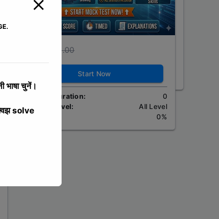
GE.
₹0.00
₹0.00
Start Now
 भाषा चुनें।
Course Duration:
0
Course Level:
All Level
्विझ solve
Tax:
0%