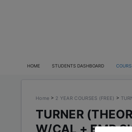
HOME
STUDENTS DASHBOARD
COURS
>
>
Home
2 YEAR COURSES (FREE)
TURN
TURNER (THEOR
W/CAL + EMP SK