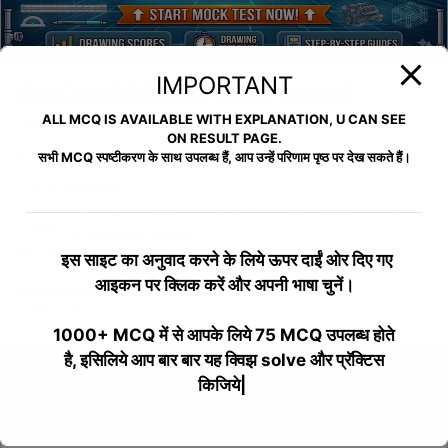
IMPORTANT
ENGINEERING DRAWING
ALL MCQ IS AVAILABLE WITH EXPLANATION, U CAN SEE
Last updated: August 5, 2025
ON RESULT PAGE.
0.00 (0 ratings)
सभी MCQ स्पष्टीकरण के साथ उपलब्ध हैं, आप उन्हें परिणाम पृष्ठ पर देख सकते हैं।
admin
Created by:
ITI MOCK TEST
,
1 YEAR COURSE (FREE)
,
2 YEAR
Categories:
COURSES (FREE)
₹0.00
इस साइट का अनुवाद करने के लिये
ऊपर दाईं ओर दिए गए
आइकन पर क्लिक करें और अपनी भाषा चुनें।
Course Duration:
0
Course Level:
All Level
Tax:
0%
1000+ MCQ में से आपके लिये 75 MCQ उपलब्ध होते
है, इसिलिये आप बार बार यह क्विझ solve और प्रॅक्टिस
Overview
Curriculum
Instructor
Reviews
किजिये|
Curriculum