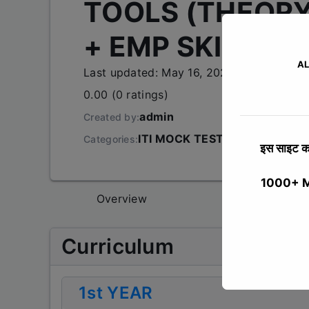
TOOLS (THEORY
+ EMP SKILL )
AL
Last updated: May 16, 2026
0.00 (0 ratings)
admin
Created by:
ITI MOCK TEST
,
2 YEAR COUR
Categories:
इस साइट का
1000+ MCQ
Overview
Curriculum
Curriculum
1st YEAR