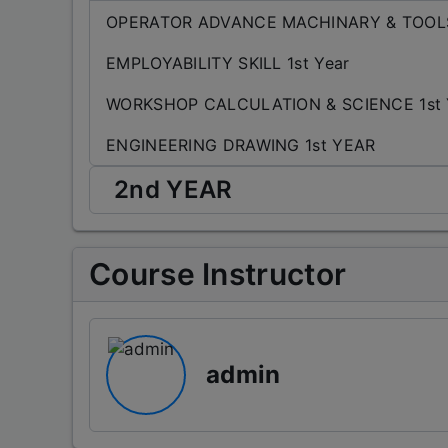
OPERATOR ADVANCE MACHINARY & TOOLS
EMPLOYABILITY SKILL 1st Year
WORKSHOP CALCULATION & SCIENCE 1st
ENGINEERING DRAWING 1st YEAR
2nd YEAR
EMPLOYABILITY SKILL 2nd year
Course Instructor
WORKSHOP CALCULATION & SCIENCE 2nd
ENGINEERING DRAWING 2nd YEAR
OPERATOR ADVANCE MACHINARY AND TOO
admin