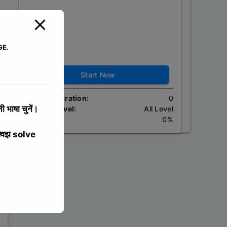
GE.
₹0.00
Start Now
Course Duration:
0
 भाषा चुनें।
Course Level:
All Level
Tax:
0%
्विझ solve