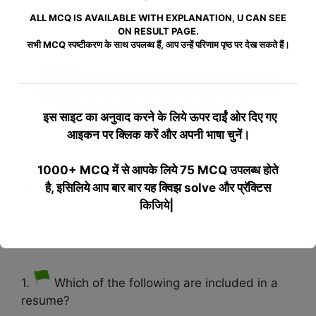
ALL MCQ IS AVAILABLE WITH EXPLANATION, U CAN SEE
June 15, 2025
by
admin
ON RESULT PAGE.
सभी MCQ स्पष्टीकरण के साथ उपलब्ध हैं, आप उन्हें परिणाम पृष्ठ पर देख सकते हैं।
1
2
3
4
5
6
7
8
9
10
>>
इस साइट का अनुवाद करने के लिये
ऊपर दाईं ओर दिए गए
आइकन पर क्लिक करें और अपनी भाषा चुनें।
1000+ MCQ में से आपके लिये 75 MCQ उपलब्ध होते
0
है, इसिलिये आप बार बार यह क्विझ solve और प्रॅक्टिस
%
किजिये|
Question 1 of 25
This will close in
17
seconds
1.
Which of the following are included in a
resume?