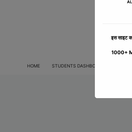
AL
इस साइट का
1000+ MCQ
HOME
STUDENTS DASHBOARD
COURS