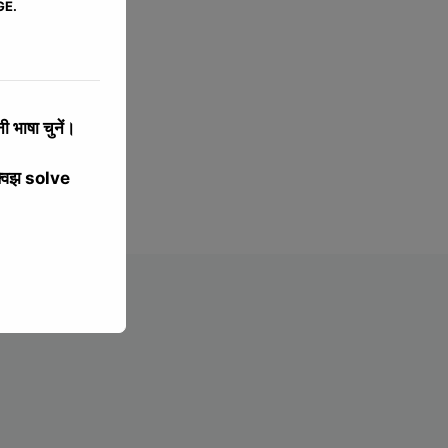
GE.
 भाषा चुनें।
्विझ solve