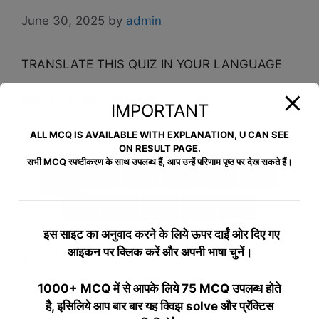
June 30, 2025
by
admin
TRANSLATE THIS QUIZ IN YOUR LANGUAGE
इस प्रश्नोत्तरी का अपनी भाषा में अनुवाद करें
IMPORTANT
ALL MCQ IS AVAILABLE WITH EXPLANATION, U CAN SEE
[google-translator]
ON RESULT PAGE.
सभी MCQ स्पष्टीकरण के साथ उपलब्ध हैं, आप उन्हें परिणाम पृष्ठ पर देख सकते हैं।
1
2
3
4
5
6
7
8
9
10
>>
इस साइट का अनुवाद करने के लिये
ऊपर दाईं ओर दिए गए
आइकन पर क्लिक करें और अपनी भाषा चुनें।
0
%
1000+ MCQ में से आपके लिये 75 MCQ उपलब्ध होते
है, इसिलिये आप बार बार यह क्विझ solve और प्रॅक्टिस