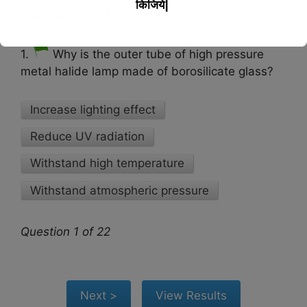
किजिये|
Question 1 of 22
This will close in
17
seconds
1.
Why is the outer tube of high pressure
metal halide lamp made of borosilicate glass?
Increase lighting effect
Reduce UV radiation
Withstand high temperature
Withstand atmospheric pressure
Question 1 of 22