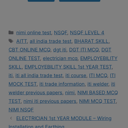
Categories
nimi online test
,
NSQF
,
NSQF LEVEL 4
Tags
AITT
,
all india trade test
,
BHARAT SKILL
,
CBT ONLINE MCQ
,
dgt iti
,
DGT ITI MCQ
,
DGT
ONLINE TEST
,
electrician mcq
,
EMPLOYEBILITY
SKILL
,
EMPLOYEBILITY SKILL 1st YEAR TEST
,
iti
,
iti all india trade test
,
iti course
,
ITI MCQ
,
ITI
MOCK TEST
,
iti trade information
,
iti welder
,
iti
welder previous papers
,
nimi
,
NIMI BASED MCQ
TEST
,
nimi iti previous papers
,
NIMI MCQ TEST
,
NIMI NSQF
ELECTRICIAN 1st YEAR MODULE – Wiring
Installation and Earthing