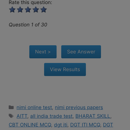
Rate this question:
Question 1 of 30
Categories
nimi online test
,
nimi previous papers
Tags
AITT
,
all india trade test
,
BHARAT SKILL
,
CBT ONLINE MCQ
,
dgt iti
,
DGT ITI MCQ
,
DGT