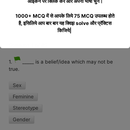
आइकन पर क्लिक करें और अपनी भाषा चुनें।
1000+ MCQ में से आपके लिये 75 MCQ उपलब्ध होते
0
है, इसिलिये आप बार बार यह क्विझ solve और प्रॅक्टिस
%
किजिये|
Question 1 of 30
This will close in
16
seconds
1.
_____ is a belief/idea which may not be
true.
Sex
Feminine
Stereotype
Gender