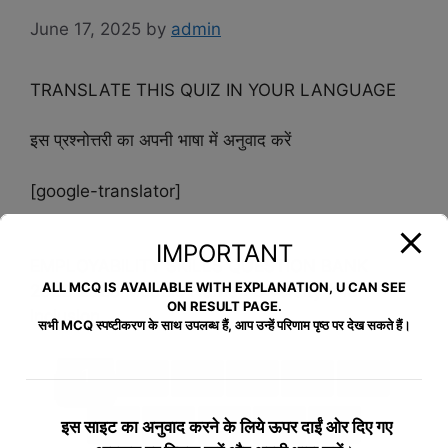
June 17, 2025
by
admin
TRANSLATE THIS QUIZ IN YOUR LANGUAGE
इस प्रश्नोत्तरी का अपनी भाषा में अनुवाद करें
[google-translator]
IMPORTANT
EMPLOYABILITY SKILLS QUESTION BANK
ALL MCQ IS AVAILABLE WITH EXPLANATION, U CAN SEE
2022-2023 Module Name : Diversity and
ON RESULT PAGE.
Inclusion
सभी MCQ स्पष्टीकरण के साथ उपलब्ध हैं, आप उन्हें परिणाम पृष्ठ पर देख सकते हैं।
1
2
3
4
5
6
7
8
9
10
>>
इस साइट का अनुवाद करने के लिये
ऊपर दाईं ओर दिए गए