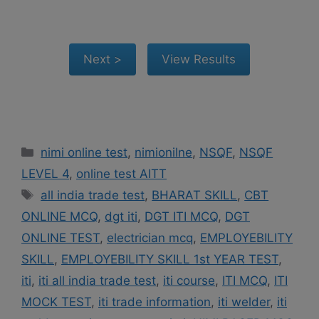
Categories
nimi online test
,
nimionilne
,
NSQF
,
NSQF
LEVEL 4
,
online test AITT
Tags
all india trade test
,
BHARAT SKILL
,
CBT
ONLINE MCQ
,
dgt iti
,
DGT ITI MCQ
,
DGT
ONLINE TEST
,
electrician mcq
,
EMPLOYEBILITY
SKILL
,
EMPLOYEBILITY SKILL 1st YEAR TEST
,
iti
,
iti all india trade test
,
iti course
,
ITI MCQ
,
ITI
MOCK TEST
,
iti trade information
,
iti welder
,
iti