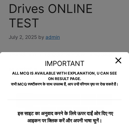
Drives ONLINE
TEST
July 2, 2025
by
admin
TRANSLATE THIS QUIZ IN YOUR LANGUAGE
IMPORTANT
इस प्रश्नोत्तरी का अपनी भाषा में अनुवाद करें
ALL MCQ IS AVAILABLE WITH EXPLANATION, U CAN SEE
ON RESULT PAGE.
[google-translator]
सभी MCQ स्पष्टीकरण के साथ उपलब्ध हैं, आप उन्हें परिणाम पृष्ठ पर देख सकते हैं।
1
2
3
4
5
6
7
8
9
10
>>
इस साइट का अनुवाद करने के लिये
ऊपर दाईं ओर दिए गए
आइकन पर क्लिक करें और अपनी भाषा चुनें।