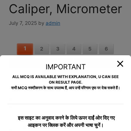
Caliper, Micrometer
July 7, 2025
by
admin
1
2
3
4
5
6
7
8
9
10
11
12
13
IMPORTANT
14
15
>>
ALL MCQ IS AVAILABLE WITH EXPLANATION, U CAN SEE
ON RESULT PAGE.
सभी MCQ स्पष्टीकरण के साथ उपलब्ध हैं, आप उन्हें परिणाम पृष्ठ पर देख सकते हैं।
0
%
इस साइट का अनुवाद करने के लिये
ऊपर दाईं ओर दिए गए
आइकन पर क्लिक करें और अपनी भाषा चुनें।
Question 1 of 29