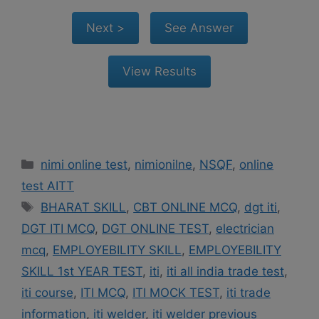
Categories
nimi online test
,
nimionilne
,
NSQF
,
online
test AITT
Tags
BHARAT SKILL
,
CBT ONLINE MCQ
,
dgt iti
,
DGT ITI MCQ
,
DGT ONLINE TEST
,
electrician
mcq
,
EMPLOYEBILITY SKILL
,
EMPLOYEBILITY
SKILL 1st YEAR TEST
,
iti
,
iti all india trade test
,
iti course
,
ITI MCQ
,
ITI MOCK TEST
,
iti trade
information
,
iti welder
,
iti welder previous