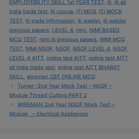
EMPLOYEBILITY SKILL 1st YEAR TEST
,
iti
,
iti all
india trade test
,
iti course
,
ITI MCQ
,
ITI MOCK
TEST
,
iti trade information
,
iti welder
,
iti welder
previous papers
,
LEVEL 4
,
nimi
,
NIMI BASED
MCQ TEST
,
nimi iti previous papers
,
NIMI MCQ
TEST
,
NIMI NSQF
,
NSQF
,
NSQF LEVEL 4
,
NSQF
LEVEL 4 AITT
,
online test AITT
,
online test AITT
all india trade test
,
online test AITT BHARAT
SKILL
,
wireman CBT ONLINE MCQ
Turner -2nd Year Mock Test – NSQF –
Module Thread Cutting PART 2
WIREMAN 2nd Year NSQF Mock Test –
Module – Electrical Appliances