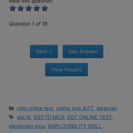
Rate this question:
Question 1 of 18
Categories
nimi online test
,
online test AITT
,
wireman
Tags
dgt iti
,
DGT ITI MCQ
,
DGT ONLINE TEST
,
electrician mcq
,
EMPLOYEBILITY SKILL
,